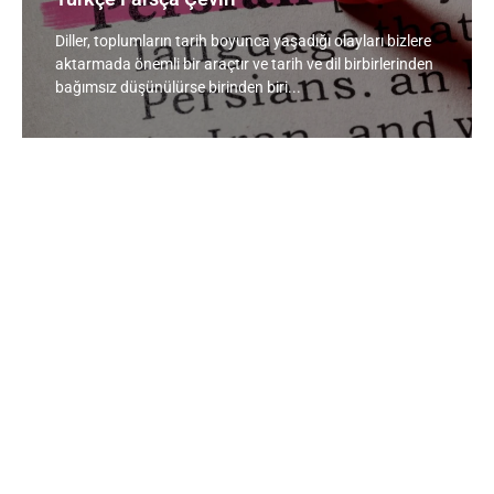
Diller, toplumların tarih boyunca yaşadığı olayları bizlere
aktarmada önemli bir araçtır ve tarih ve dil birbirlerinden
bağımsız düşünülürse birinden biri...
Hemen Teklif Al
Markana değer katmak Mirora ile bir tık uzağında.