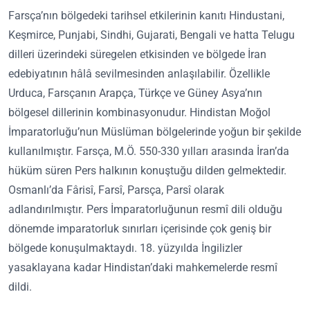
Farsça’nın bölgedeki tarihsel etkilerinin kanıtı Hindustani,
Keşmirce, Punjabi, Sindhi, Gujarati, Bengali ve hatta Telugu
dilleri üzerindeki süregelen etkisinden ve bölgede İran
edebiyatının hâlâ sevilmesinden anlaşılabilir. Özellikle
Urduca, Farsçanın Arapça, Türkçe ve Güney Asya’nın
bölgesel dillerinin kombinasyonudur. Hindistan Moğol
İmparatorluğu’nun Müslüman bölgelerinde yoğun bir şekilde
kullanılmıştır. Farsça, M.Ö. 550-330 yılları arasında İran’da
hüküm süren Pers halkının konuştuğu dilden gelmektedir.
Osmanlı’da Fârisî, Farsî, Parsça, Parsî olarak
adlandırılmıştır. Pers İmparatorluğunun resmî dili olduğu
dönemde imparatorluk sınırları içerisinde çok geniş bir
bölgede konuşulmaktaydı. 18. yüzyılda İngilizler
yasaklayana kadar Hindistan’daki mahkemelerde resmî
dildi.