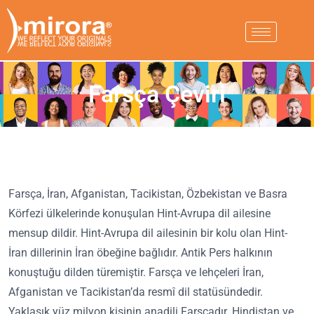
Farsça Çeviri
Farsça, İran, Afganistan, Tacikistan, Özbekistan ve Basra
Körfezi ülkelerinde konuşulan Hint-Avrupa dil ailesine
mensup dildir. Hint-Avrupa dil ailesinin bir kolu olan Hint-
İran dillerinin İran öbeğine bağlıdır. Antik Pers halkının
konuştuğu dilden türemiştir. Farsça ve lehçeleri İran,
Afganistan ve Tacikistan’da resmî dil statüsündedir.
Yaklaşık yüz milyon kişinin anadili Farsçadır. Hindistan ve