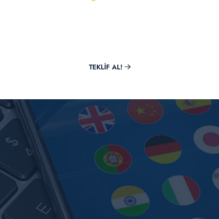
Hemen Teklif Al
Markana değer katmak Mirora ile bir tık uzağında.
TEKLIF AL!