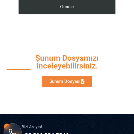
Sunum Dosyamızı
İnceleyebilirsiniz.
Sunum Dosyası
Bizi Arayın!