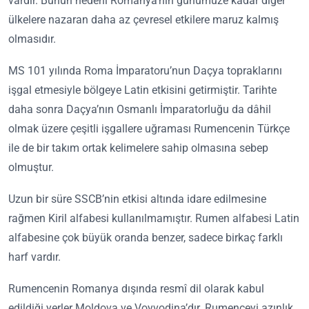
vardır. Bunun nedeni Romanya’nın günümüze kadar diğer
ülkelere nazaran daha az çevresel etkilere maruz kalmış
olmasıdır.
MS 101 yılında Roma İmparatoru’nun Daçya topraklarını
işgal etmesiyle bölgeye Latin etkisini getirmiştir. Tarihte
daha sonra Daçya’nın Osmanlı İmparatorluğu da dâhil
olmak üzere çeşitli işgallere uğraması Rumencenin Türkçe
ile de bir takım ortak kelimelere sahip olmasına sebep
olmuştur.
Uzun bir süre SSCB’nin etkisi altında idare edilmesine
rağmen Kiril alfabesi kullanılmamıştır. Rumen alfabesi Latin
alfabesine çok büyük oranda benzer, sadece birkaç farklı
harf vardır.
Rumencenin Romanya dışında resmî dil olarak kabul
edildiği yerler Moldova ve Voyvodina’dır. Rumenceyi azınlık