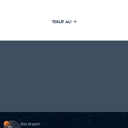
Markana değer katmak Mirora ile bir tık uzağında.
TEKLIF AL!
Bizi Arayın!