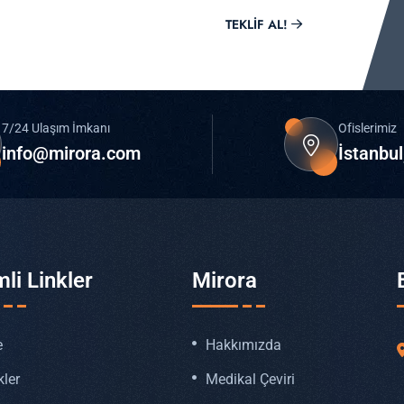
TEKLIF AL!
7/24 Ulaşım İmkanı
Ofislerimiz
info@mirora.com
İstanbul
li Linkler
Mirora
e
Hakkımızda
kler
Medikal Çeviri