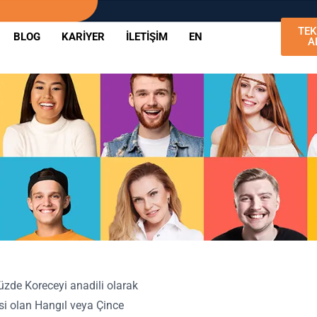
TEK
BLOG
KARIYER
İLETIŞIM
EN
A
üzde Koreceyi anadili olarak
si olan Hangıl veya Çince