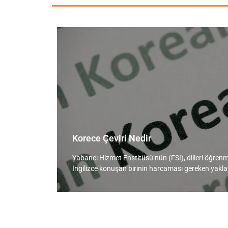
Korece Çeviri Nedir
Yabancı Hizmet Enstitüsü’nün (FSI), dilleri öğren
İngilizce konuşan birinin harcaması gereken yaklaşı