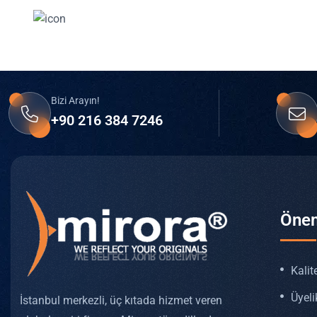
Hemen Teklif Al
Markana değer katmak Mirora ile bir tık uzağında.
Bizi Arayın!
+90 216 384 7246
Önem
Kalit
Üyeli
İstanbul merkezli, üç kıtada hizmet veren