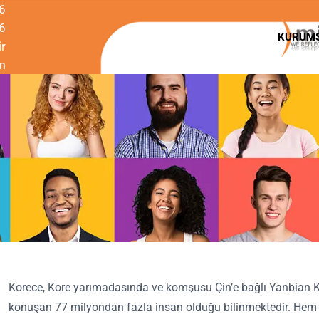
6
6
KURUM
r
m
Korece, Kore yarımadasında ve komşusu Çin’e bağlı Yanbian Kor
konuşan 77 milyondan fazla insan olduğu bilinmektedir. Hem K