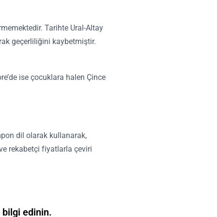
görmemektedir. Tarihte Ural-Altay
ak geçerliliğini kaybetmiştir.
ore’de ise çocuklara halen Çince
mpon dil olarak kullanarak,
e rekabetçi fiyatlarla çeviri
 bilgi edinin.