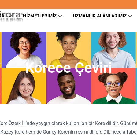
SAL
HIZMETLERIMIZ
UZMANLIK ALANLARIMIZ
Korece Çeviri
e Özerk İli’nde yaygın olarak kullanılan bir Kore dilidir. Günüm
uzey Kore hem de Güney Kore’nin resmî dilidir. Dil, hece alfabe