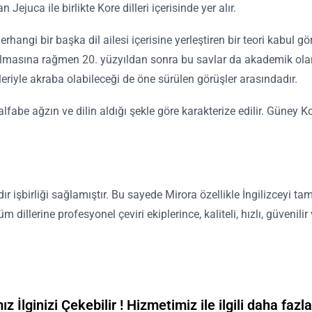
Jejuca ile birlikte Kore dilleri içerisinde yer alır.
herhangi bir başka dil ailesi içerisine yerleştiren bir teori kabul 
ış olmasına rağmen 20. yüzyıldan sonra bu savlar da akademik olar
leriyle akraba olabileceği de öne sürülen görüşler arasındadır.
fabe ağzın ve dilin aldığı şekle göre karakterize edilir. Güney K
ır işbirliği sağlamıştır. Bu sayede Mirora özellikle İngilizceyi ta
lerine profesyonel çeviri ekiplerince, kaliteli, hızlı, güvenilir v
z İlginizi Çekebilir ! Hizmetimiz ile ilgili daha fazla