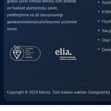
global çeviri firması Mirora, tüm dillerde
Gizlil
ve faaliyet alanlarında, çeviri,
KVKK
yerelleştirme ve dil danışmanlığı
Fiya
gereksinimlerinize profesyonel çözümler
sunar.
Sıkça
Ürün 
Çerez
Copyright © 2024 Mirora. Tüm hakları saklıdır. Designed b