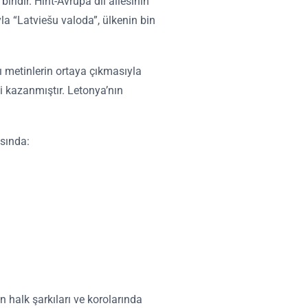
iridir. Hint-Avrupa dil ailesinin
yla “Latviešu valoda”, ülkenin bin
ı metinlerin ortaya çıkmasıyla
i kazanmıştır. Letonya’nın
asında:
n halk şarkıları ve korolarında