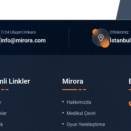
7/24 Ulaşım İmkanı
Ofislerimiz
info@mirora.com
İstanbul
li Linkler
Mirora
e
Hakkımızda
kler
Medikal Çeviri
ik
Oyun Yerelleştirme