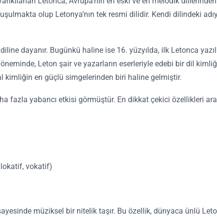
 yankılanan Letonca, Avrupa’nın en eski ve en melodik dillerinden b
nuşulmakta olup Letonya’nın tek resmi dilidir. Kendi dilindeki adı
iline dayanır. Bugünkü haline ise 16. yüzyılda, ilk Letonca yazıl
eminde, Leton şair ve yazarların eserleriyle edebi bir dil kimliğ
l kimliğin en güçlü simgelerinden biri haline gelmiştir.
fazla yabancı etkisi görmüştür. En dikkat çekici özellikleri ar
lokatif, vokatif)
sayesinde müziksel bir nitelik taşır. Bu özellik, dünyaca ünlü Leto