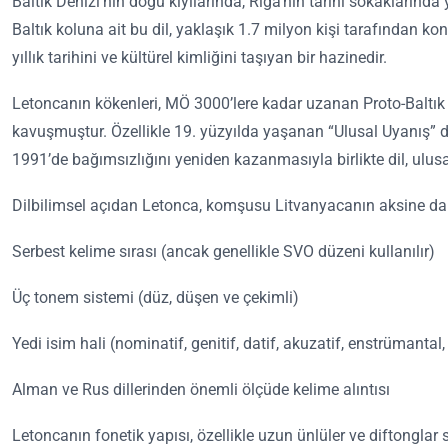
Baltık Denizi’nin doğu kıyılarında, Riga’nın tarihi sokaklarında
Baltık koluna ait bu dil, yaklaşık 1.7 milyon kişi tarafından ko
yıllık tarihini ve kültürel kimliğini taşıyan bir hazinedir.
Letoncanın kökenleri, MÖ 3000’lere kadar uzanan Proto-Baltık d
kavuşmuştur. Özellikle 19. yüzyılda yaşanan “Ulusal Uyanış” dön
1991’de bağımsızlığını yeniden kazanmasıyla birlikte dil, ulusa
Dilbilimsel açıdan Letonca, komşusu Litvanyacanın aksine daha 
Serbest kelime sırası (ancak genellikle SVO düzeni kullanılır)
Üç tonem sistemi (düz, düşen ve çekimli)
Yedi isim hali (nominatif, genitif, datif, akuzatif, enstrümantal, 
Alman ve Rus dillerinden önemli ölçüde kelime alıntısı
Letoncanın fonetik yapısı, özellikle uzun ünlüler ve diftonglar 