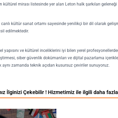
ültürel mirası listesinde yer alan Leton halk şarkıları geleneği 
anlı kültür sanat ortamı sayesinde yenilikçi bir dil olarak gel
il edilmektedir.
yapısını ve kültürel inceliklerini iyi bilen yerel profesyoneller
leştirmesi, siber güvenlik dokümanları ve dijital pazarlama içeri
ncak aynı zamanda teknik açıdan kusursuz çeviriler sunuyoruz.
z İlginizi Çekebilir ! Hizmetimiz ile ilgili daha fazla