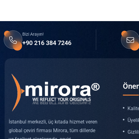
Bizi Arayın!
+90 216 384 7246
Önem
Kalit
Üyeli
İstanbul merkezli, üç kıtada hizmet veren
global çeviri firması Mirora, tüm dillerde
Gizlil