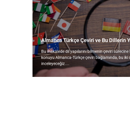
Almanca Türkçe Çeviri ve Bu Dillerin Y
Bu makalede dil yapılarını bilmenin çeviri sürecin
konuyu Almanca-Türkçe çeviri bağlamında, bu iki d
inceleyeceğiz....
Hemen Tek
Markana değer katmak Mir