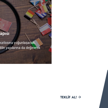
apısı
e katkısına yoğunlaşacak,
ilin yapılarına da değinerek
lif Al
TEKLIF AL!
ora ile bir tık uzağında.