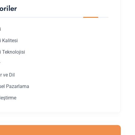
oriler
i
i Kalitesi
i Teknolojisi
r
r ve Dil
sel Pazarlama
leştirme