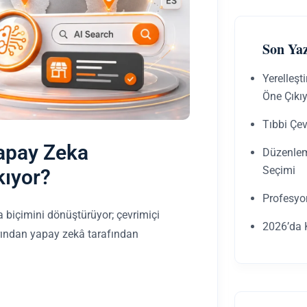
Son Yaz
Yerelleşt
Öne Çıkı
Tıbbi Çev
Yapay Zeka
Düzenleme
Seçimi
kıyor?
Profesyo
a biçimini dönüştürüyor; çevrimiçi
2026’da K
ından yapay zekâ tarafından