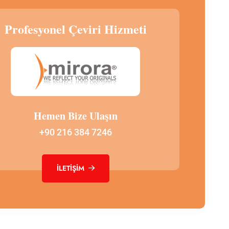
Profesyonel Çeviri Hizmeti
Hemen Bize Ulaşın
+90 216 384 7246
İLETIŞIM