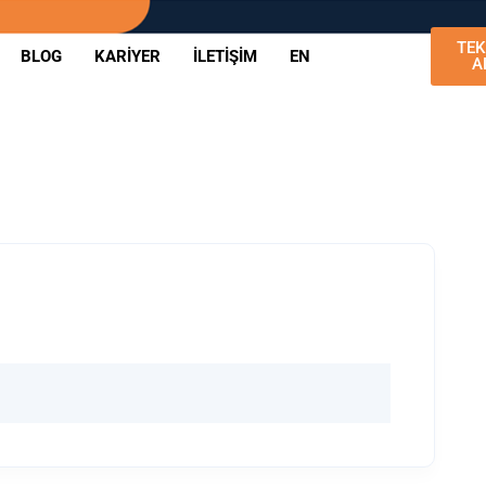
TEK
BLOG
KARIYER
İLETIŞIM
EN
A