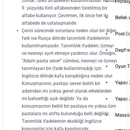
zorluk, farklı alfabelerin kullanılmasıdır. Ruslar
Profesy
9. yüzyılda Kiril alfabesinden türetilmiş bir
alfabe kullanıyor. Çevirmen, ilk önce her iki
Bellek 
alfabede de ustalaşmalıdır.
Çeviri sürecinde sorunlara neden olan bir diğer
Post-Ed
fark ise Rusça dilinde tanımlılık ifadelerinin
kullanılmamasıdır. Tanımlılık ifadeleri, özneyi
Deşifre
ve nesneyi ayırt etmeye yardımcı olur. Örneğin,
“Adam pasta sever” cümlesi, nesneyi ve özneyi
Oyun Te
tanımlayan bir ifade kullanılmadığı için
İngilizce dilinde kafa karışıklığına neden olur.
Yapay 
Konuşmacının, pastayı seven belirli bir
adamdan mı yoksa genel olarak erkeklerden
mi bahsettiği açık değildir. Ya da
Yapay 
konuşmacının belirli bir pastaya mı yoksa tüm
pastalara mı atıfta bulunduğu belli değildir.
Masaüs
Tanımlılık ifadelerinin eksikliği İngilizce
konuşanlar için kafa karıştırıcıdır.