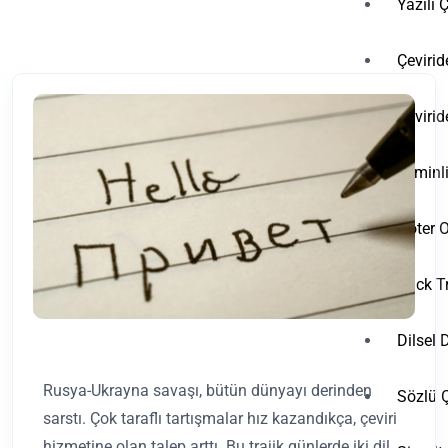
Yazılı Ç
Çeviri
Çeviri
Yeminl
Noter 
Back T
Dilsel
Rusya-Ukrayna savaşı, bütün dünyayı derinden
Sözlü Ç
sarstı. Çok taraflı tartışmalar hız kazandıkça, çeviri
hizmetine olan talep arttı. Bu trajik günlerde iki dil