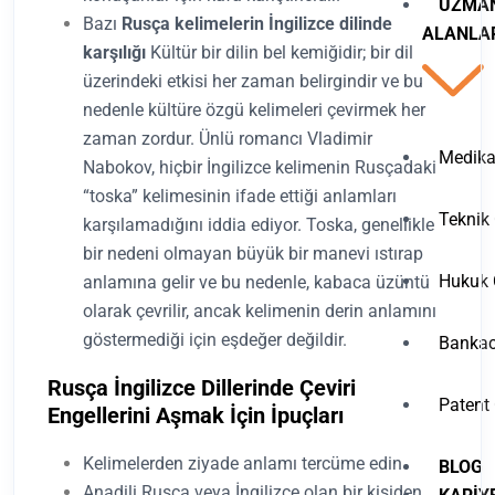
UZMA
Bazı
Rusça kelimelerin İngilizce dilinde
ALANLA
karşılığı
Kültür bir dilin bel kemiğidir; bir dil
üzerindeki etkisi her zaman belirgindir ve bu
nedenle kültüre özgü kelimeleri çevirmek her
zaman zordur. Ünlü romancı Vladimir
Medikal
Nabokov, hiçbir İngilizce kelimenin Rusçadaki
“toska” kelimesinin ifade ettiği anlamları
Teknik 
karşılamadığını iddia ediyor. Toska, genellikle
bir nedeni olmayan büyük bir manevi ıstırap
Hukuk Ç
anlamına gelir ve bu nedenle, kabaca üzüntü
olarak çevrilir, ancak kelimenin derin anlamını
göstermediği için eşdeğer değildir.
Bankacı
Rusça İngilizce Dillerinde Çeviri
Patent 
Engellerini Aşmak İçin İpuçları
Kelimelerden ziyade anlamı tercüme edin
BLOG
Anadili Rusça veya İngilizce olan bir kişiden