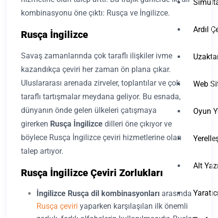
Simulta
kombinasyonu öne çıktı: Rusça ve İngilizce.
Ardıl Çe
Rusça İngilizce
Savaş zamanlarında çok taraflı ilişkiler ivme
Uzakta
kazandıkça çeviri her zaman ön plana çıkar.
Uluslararası arenada zirveler, toplantılar ve çok
Web Sit
taraflı tartışmalar meydana geliyor. Bu esnada,
dünyanın önde gelen ülkeleri çatışmaya
Oyun Y
girerken
Rusça İngilizce
dilleri öne çıkıyor ve
böylece Rusça İngilizce çeviri hizmetlerine olan
Yerelle
talep artıyor.
Alt Yaz
Rusça İngilizce Çeviri Zorlukları
Yaratıc
İngilizce Rusça dil kombinasyonları
arasında
Rusça çeviri
yaparken karşılaşılan ilk önemli