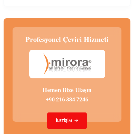
Profesyonel Çeviri Hizmeti
Hemen Bize Ulaşın
+90 216 384 7246
İLETIŞIM