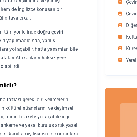
kafa karışıklığına ve yanlış
Çevir
 hem de İngilizce konuşan bir
Çevir
ği ortaya çıkar.
Diğe
min tüm yönlerinde
doğru çeviri
Kültü
iri yapılmadığında, yanlış
Küre
ra yol açabilir, hatta yaşamları bile
taları Afrikalıların haksız yere
Yerel
labilirdi.
lidir?
aha fazlası gereklidir. Kelimelerin
lin kültürel nüanslarını ve deyimsel
nuçlarının felakete yol açabileceği
mahkeme ve yasal kuruluş artık yasal
liğini kanıtlamış lisanslı tercümanlara