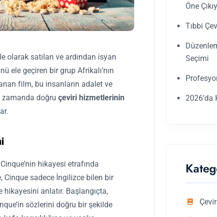
Öne Çıkı
Tıbbi Çev
Düzenleme
le olarak satılan ve ardından isyan
Seçimi
ü ele geçiren bir grup Afrikalı’nın
Profesyo
anan film, bu insanların adalet ve
ynı zamanda doğru
çeviri hizmetlerinin
2026’da K
ar.
i
i Cinque’nin hikayesi etrafında
Kateg
, Cinque sadece İngilizce bilen bir
 hikayesini anlatır. Başlangıçta,
Çevir
nque’in sözlerini doğru bir şekilde