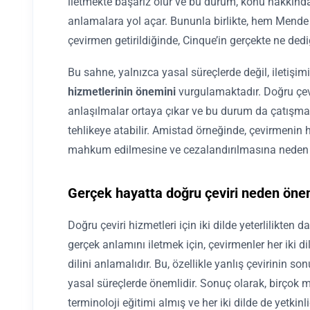
iletmekte başarız olur ve bu durum, konu hakkında 
anlamalara yol açar. Bununla birlikte, hem Mende
çevirmen getirildiğinde, Cinque’in gerçekte ne dedi
Bu sahne, yalnızca yasal süreçlerde değil, iletişi
hizmetlerinin
önemini
vurgulamaktadır. Doğru çev
anlaşılmalar ortaya çıkar ve bu durum da çatışmala
tehlikeye atabilir. Amistad örneğinde, çevirmenin ha
mahkum edilmesine ve cezalandırılmasına neden o
Gerçek hayatta doğru çeviri neden önem
Doğru çeviri hizmetleri için iki dilde yeterlilikten d
gerçek anlamını iletmek için, çevirmenler her iki di
dilini anlamalıdır. Bu, özellikle yanlış çevirinin so
yasal süreçlerde önemlidir. Sonuç olarak, birçok 
terminoloji eğitimi almış ve her iki dilde de yetkin