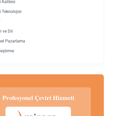
i Kalitesi
i Teknolojisi
r
r ve Dil
sel Pazarlama
leştirme
Profesyonel Çeviri Hizmeti