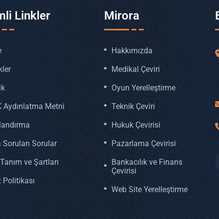
li Linkler
Mirora
e
Hakkımızda
kler
Medikal Çeviri
ik
Oyun Yerelleştirme
 Aydınlatma Metni
Teknik Çeviri
tlandırma
Hukuk Çevirisi
 Sorulan Sorular
Pazarlama Çevirisi
Tanım ve Şartları
Bankacılık ve Finans
Çevirisi
 Politikası
Web Site Yerelleştirme