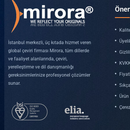
Önem
Kalit
Üyeli
İstanbul merkezli, üç kıtada hizmet veren
global çeviri firması Mirora, tüm dillerde
Gizlil
ve faaliyet alanlarında, çeviri,
KVKK
yerelleştirme ve dil danışmanlığı
Fiya
gereksinimlerinize profesyonel çözümler
sunar.
Sıkça
Ürün 
Çerez