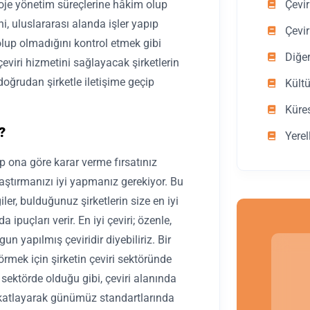
Çevir
proje yönetim süreçlerine hâkim olup
ni, uluslararası alanda işler yapıp
Çevir
olup olmadığını kontrol etmek gibi
Diğe
 çeviri hizmetini sağlayacak şirketlerin
 doğrudan şirketle iletişime geçip
Kültü
Küre
?
Yerel
üp ona göre karar verme fırsatınız
ştırmanızı iyi yapmanız gerekiyor. Bu
ler, bulduğunuz şirketlerin size en iyi
puçları verir. En iyi çeviri; özenle,
un yapılmış çeviridir diyebiliriz. Bir
görmek için şirketin çeviri sektöründe
 sektörde olduğu gibi, çeviri alanında
 katlayarak günümüz standartlarında