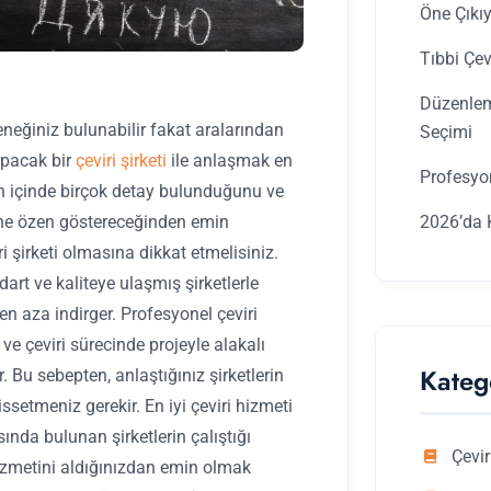
Öne Çıkı
Tıbbi Çev
Düzenleme
eneğiniz bulunabilir fakat aralarından
Seçimi
yapacak bir
çeviri şirketi
ile anlaşmak en
Profesyo
n içinde birçok detay bulunduğunu ve
2026’da K
ine özen göstereceğinden emin
iri şirketi olmasına dikkat etmelisiniz.
andart ve kaliteye ulaşmış şirketlerle
en aza indirger. Profesyonel çeviri
r ve çeviri sürecinde projeyle alakalı
Kateg
. Bu sebepten, anlaştığınız şirketlerin
issetmeniz gerekir. En iyi çeviri hizmeti
ında bulunan şirketlerin çalıştığı
Çevir
i hizmetini aldığınızdan emin olmak