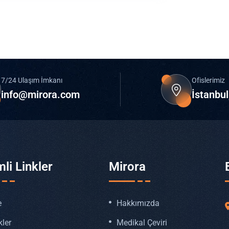
7/24 Ulaşım İmkanı
Ofislerimiz
info@mirora.com
İstanbul
li Linkler
Mirora
e
Hakkımızda
kler
Medikal Çeviri