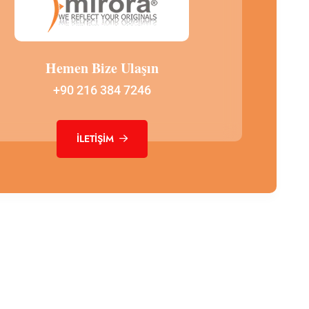
Hemen Bize Ulaşın
+90 216 384 7246
İLETIŞIM