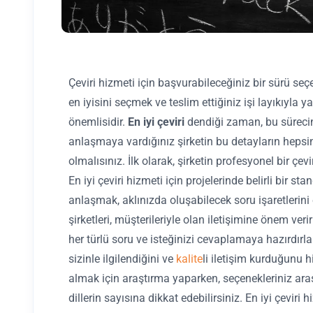
Çeviri hizmeti için başvurabileceğiniz bir sürü seç
en iyisini seçmek ve teslim ettiğiniz işi layıkıyla 
önemlisidir.
En iyi çeviri
dendiği zaman, bu süreci
anlaşmaya vardığınız şirketin bu detayların heps
olmalısınız. İlk olarak, şirketin profesyonel bir çev
En iyi çeviri hizmeti için projelerinde belirli bir st
anlaşmak, aklınızda oluşabilecek soru işaretlerini 
şirketleri, müşterileriyle olan iletişimine önem veri
her türlü soru ve isteğinizi cevaplamaya hazırdırlar
sizinle ilgilendiğini ve
kalite
li iletişim kurduğunu h
almak için araştırma yaparken, seçenekleriniz aras
dillerin sayısına dikkat edebilirsiniz. En iyi çevir