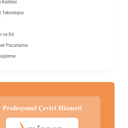
i Kalitesi
i Teknolojisi
r
r ve Dil
sel Pazarlama
leştirme
Profesyonel Çeviri Hizmeti