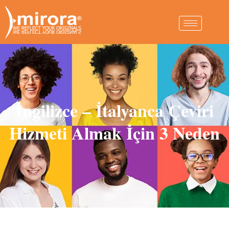
İngilizce – İtalyanca Çeviri
Hizmeti Almak İçin 3 Neden