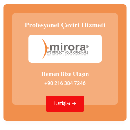
Profesyonel Çeviri Hizmeti
Hemen Bize Ulaşın
+90 216 384 7246
İLETIŞIM