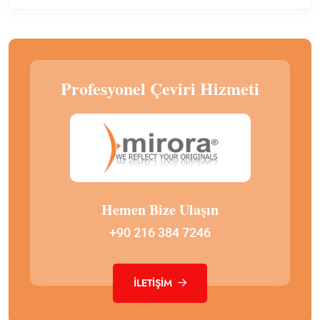
Profesyonel Çeviri Hizmeti
Hemen Bize Ulaşın
+90 216 384 7246
İLETIŞIM