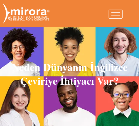
Neden Dünyanın İngilizce
Çeviriye İhtiyacı Var?