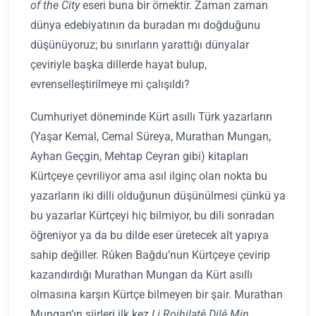
of the City
eseri buna bir örnektir. Zaman zaman
dünya edebiyatının da buradan mı doğduğunu
düşünüyoruz; bu sınırların yarattığı dünyalar
çeviriyle başka dillerde hayat bulup,
evrenselleştirilmeye mi çalışıldı?
Cumhuriyet döneminde Kürt asıllı Türk yazarların
(Yaşar Kemal, Cemal Süreya, Murathan Mungan,
Ayhan Geçgin, Mehtap Ceyran gibi) kitapları
Kürtçeye çevriliyor ama asıl ilginç olan nokta bu
yazarların iki dilli olduğunun düşünülmesi çünkü ya
bu yazarlar Kürtçeyi hiç bilmiyor, bu dili sonradan
öğreniyor ya da bu dilde eser üretecek alt yapıya
sahip değiller. Rûken Bağdu’nun Kürtçeye çevirip
kazandırdığı Murathan Mungan da Kürt asıllı
olmasına karşın Kürtçe bilmeyen bir şair. Murathan
Mungan’ın şiirleri ilk kez
Li Rojhilatê Dilê Min