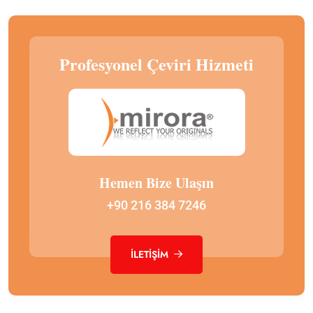
Profesyonel Çeviri Hizmeti
Hemen Bize Ulaşın
+90 216 384 7246
İLETIŞIM