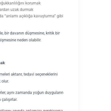
oğukkanlılığını korumak
ılardan uzak durmak
 da “anlamı açıklığa kavuşturma” gibi
e, bir davanın düşmesine, kritik bir
işmesine neden olabilir.
mak
leri aktarır, tedavi seçeneklerini
 olur.
ürler; aynı zamanda yoğun duyguların
çalışırlar.
matlarını anında anlaması gerekiyorsa,