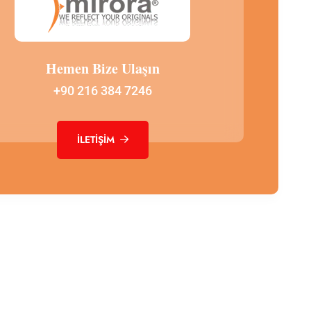
Hemen Bize Ulaşın
+90 216 384 7246
İLETIŞIM