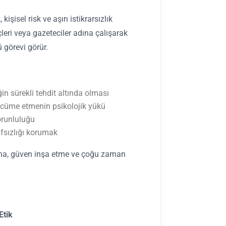
şisel risk ve aşırı istikrarsızlık
leri veya gazeteciler adına çalışarak
ü görevi görür.
in sürekli tehdit altında olması
tercüme etmenin psikolojik yükü
orunluluğu
afsızlığı korumak
alma, güven inşa etme ve çoğu zaman
.
Etik