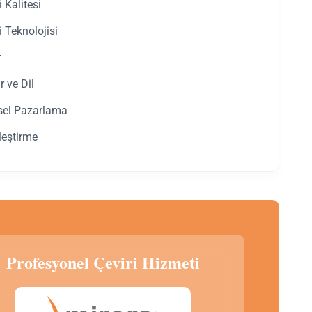
i Kalitesi
i Teknolojisi
r
r ve Dil
sel Pazarlama
leştirme
Profesyonel Çeviri Hizmeti