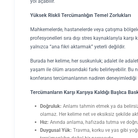
yol açabilir.
Yüksek Riskli Tercümanlığın Temel Zorlukları
Mahkemelerde, hastanelerde veya çatışma bölgel
profesyonelleri sıra dışı stres kaynaklarıyla karşı k
yalnızca “ana fikri aktarmak” yeterli değildir.
Burada her kelime, her suskunluk; adalet ile adalet
yaşam ile ölüm arasındaki farkı belirleyebilir. Bu ne
konferans tercümanlarının nadiren deneyimlediği tü
Tercümanların Karşı Karşıya Kaldığı Başlıca Bask
Doğruluk:
Anlamı tahmin etmek ya da belirsi
olamaz. Her kelime net ve eksiksiz şekilde akt
Hız:
Anında anlama, hafızada tutma ve doğru ş
Duygusal Yük:
Travma, korku ve yas gibi yo