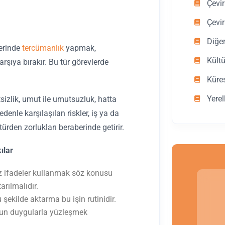
Çevir
Çevir
Diğe
erinde
tercümanlık
yapmak,
Kültü
arşıya bırakır. Bu tür görevlerde
Küre
Yerel
sizlik, umut ile umutsuzluk, hatta
denle karşılaşılan riskler, iş ya da
rden zorlukları beraberinde getirir.
ılar
z ifadeler kullanmak söz konusu
arılmalıdır.
ekilde aktarma bu işin rutinidir.
ğun duygularla yüzleşmek