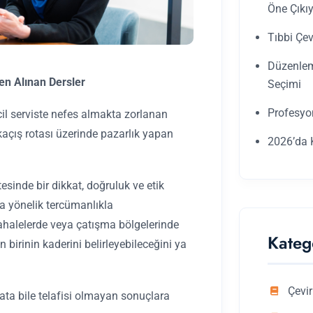
Öne Çıkı
Tıbbi Çev
Düzenleme
en Alınan Dersler
Seçimi
Profesyo
il serviste nefes almakta zorlanan
açış rotası üzerinde pazarlık yapan
2026’da K
sinde bir dikkat, doğruluk ve etik
na yönelik tercümanlıkla
dahalelerde veya çatışma bölgelerinde
Kateg
 birinin kaderini belirleyebileceğini ya
Çevir
ata bile telafisi olmayan sonuçlara