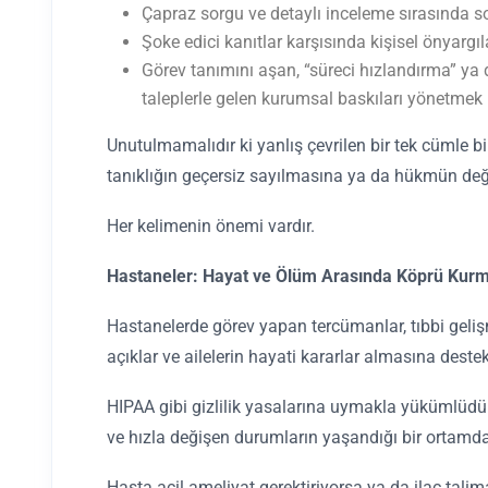
Çapraz sorgu ve detaylı inceleme sırasında s
Şoke edici kanıtlar karşısında kişisel önyarg
Görev tanımını aşan, “süreci hızlandırma” ya
taleplerle gelen kurumsal baskıları yönetmek
Unutulmamalıdır ki yanlış çevrilen bir tek cümle bil
tanıklığın geçersiz sayılmasına ya da hükmün değ
Her kelimenin önemi vardır.
Hastaneler: Hayat ve Ölüm Arasında Köprü Kur
Hastanelerde görev yapan tercümanlar, tıbbi gelişme
açıklar ve ailelerin hayati kararlar almasına destek
HIPAA gibi gizlilik yasalarına uymakla yükümlüd
ve hızla değişen durumların yaşandığı bir ortamda 
Hasta acil ameliyat gerektiriyorsa ya da ilaç tali