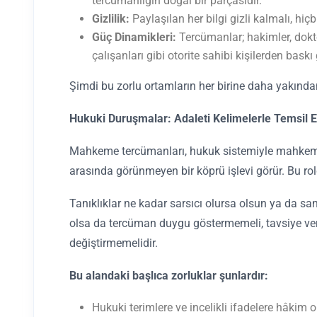
tercümanlığın doğal bir parçasıdır.
Gizlilik:
Paylaşılan her bilgi gizli kalmalı, hiç
Güç Dinamikleri:
Tercümanlar; hakimler, dokto
çalışanları gibi otorite sahibi kişilerden baskı 
Şimdi bu zorlu ortamların her birine daha yakınd
Hukuki Duruşmalar: Adaleti Kelimelerle Temsil 
Mahkeme tercümanları, hukuk sistemiyle mahkeme
arasında görünmeyen bir köprü işlevi görür. Bu rold
Tanıklıklar ne kadar sarsıcı olursa olsun ya da san
olsa da tercüman duygu göstermemeli, tavsiye ve
değiştirmemelidir.
Bu alandaki başlıca zorluklar şunlardır:
Hukuki terimlere ve incelikli ifadelere hâkim 