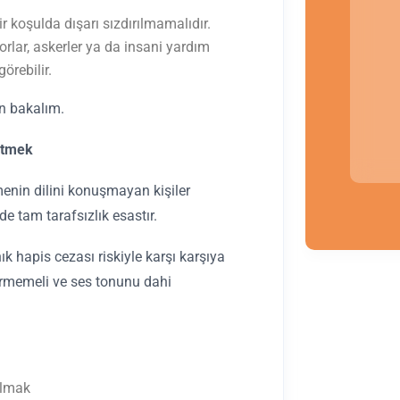
bir koşulda dışarı sızdırılmamalıdır.
rlar, askerler ya da insani yardım
görebilir.
an bakalım.
Etmek
nin dilini konuşmayan kişiler
e tam tarafsızlık esastır.
ık hapis cezası riskiyle karşı karşıya
rmemeli ve ses tonunu dahi
olmak