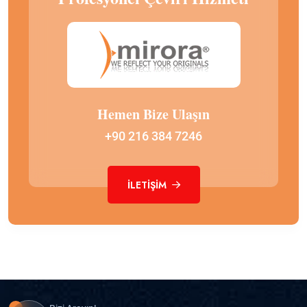
Hemen Bize Ulaşın
+90 216 384 7246
İLETIŞIM