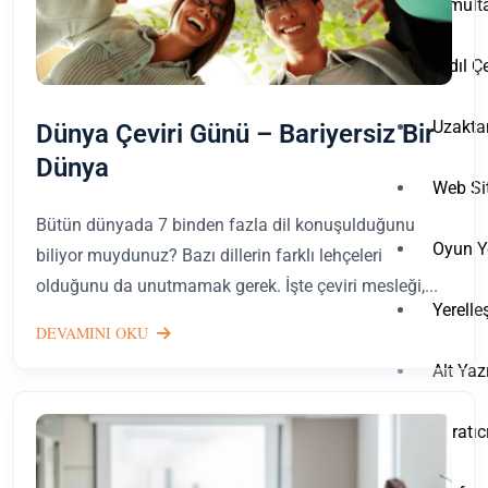
Simulta
Ardıl Çe
Uzakta
Dünya Çeviri Günü – Bariyersiz Bir
Dünya
Web Sit
Bütün dünyada 7 binden fazla dil konuşulduğunu
Oyun Y
biliyor muydunuz? Bazı dillerin farklı lehçeleri
olduğunu da unutmamak gerek. İşte çeviri mesleği,...
Yerelle
DEVAMINI OKU
Alt Yaz
Yaratıc