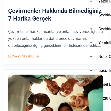
Yazılı Ç
Çevirmenler Hakkında Bilmediğiniz
Çeviri
7 Harika Gerçek
Çeviri
Çevirmenler harika insanlar ve onları seviyoruz. İşte bu
yüzden onlar hakkında daha önce duymamış
Yeminl
olabileceğiniz ilginç gerçeklerin bir listesini derledik....
DEVAMINI OKU
Noter 
Back T
Dilsel
Sözlü Ç