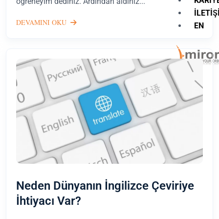
KARIY
öğreneyim dediniz. Ardından aldınız...
İLETIŞ
DEVAMINI OKU
EN
X
Neden Dünyanın İngilizce Çeviriye
İhtiyacı Var?