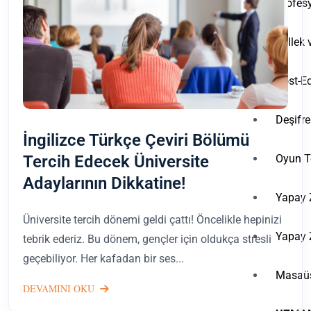
Profesy
Bellek 
Post-Ed
Deşifre
İngilizce Türkçe Çeviri Bölümü
Tercih Edecek Üniversite
Oyun Te
Adaylarının Dikkatine!
Yapay 
Üniversite tercih dönemi geldi çattı! Öncelikle hepinizi
Yapay 
tebrik ederiz. Bu dönem, gençler için oldukça stresli
geçebiliyor. Her kafadan bir ses...
Masaüs
DEVAMINI OKU