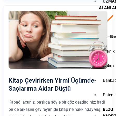
UZMA
ALANLA
Medikal
Teknik 
Hukuk Ç
Kitap Çevirirken Yirmi Üçümde
Bankacı
Saçlarıma Aklar Düştü
Patent 
Kapağı açtınız, başlığa şöyle bir göz gezdirdiniz; hadi
BLOG
bir de arkasını çevireyim de kitap ne hakkındaymış